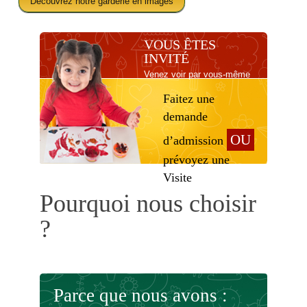
Découvrez notre garderie en images
VOUS ÊTES
INVITÉ
Venez voir par vous-même
Faitez une
demande
OU
d’admission
prévoyez une
Visite
Pourquoi nous choisir
?
Parce que nous avons :