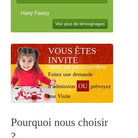
Hany Fawzy
Voir plus de témoignages
VOUS ÊTES
INVITÉ
Venez voir par vous-même
Faitez une demande
OU
d’admission
prévoyez
une Visite
Pourquoi nous choisir
?