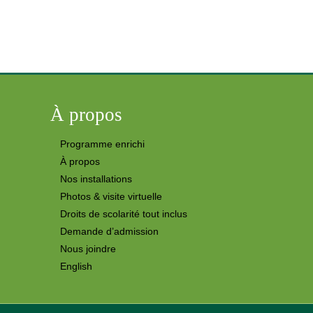
À propos
Programme enrichi
À propos
Nos installations
Photos & visite virtuelle
Droits de scolarité tout inclus
Demande d’admission
Nous joindre
English