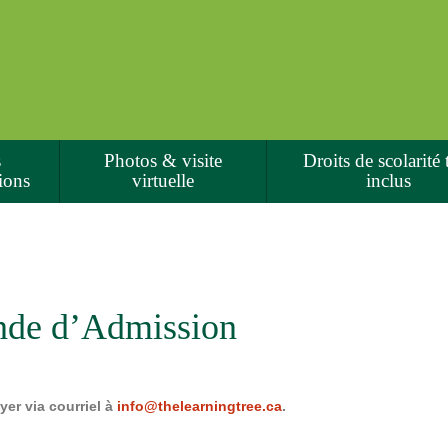
s
Photos & visite
Droits de scolarité 
tions
virtuelle
inclus
nde d’Admission
yer via courriel à
info@thelearningtree.ca
.